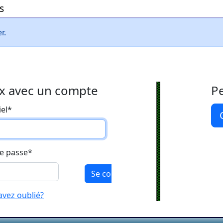
s
r.
x avec un compte
P
el
*
e passe
*
avez oublié?